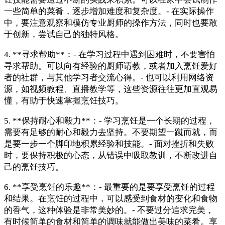
一些简单的菜肴，逐步增加难度和复杂度。- 在实际操作
中，要注意观察和模仿专业厨师的操作方法，同时也要敢
于创新，尝试自己的独特风格。
4. **寻求帮助**：- 在学习过程中遇到困难时，不要害怕
寻求帮助。可以向有经验的厨师请教，或者加入烹饪爱好
者的社群，与其他学习者交流心得。- 也可以利用网络资
源，如视频教程、直播教学等，这些资源往往更加直观易
懂，有助于快速掌握烹饪技巧。
5. **保持耐心和毅力**：- 学习烹饪是一个长期的过程，
需要有足够的耐心和毅力去坚持。不要期望一蹴而就，而
是要一步一个脚印地积累经验和技能。- 面对挫折和失败
时，要保持积极的心态，从错误中吸取教训，不断改进自
己的烹饪技巧。
6. **享受烹饪的乐趣**：- 最重要的是要享受烹饪的过程
和结果。在烹饪的过程中，可以感受到食材的变化和食物
的香气，这种体验是非常美妙的。- 不要过分追求完美，
有时候简单的食材和简单的调味就能做出美味的菜肴。享